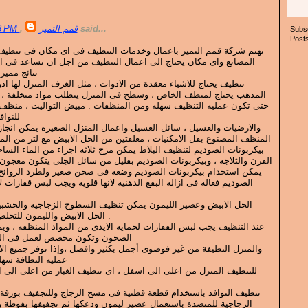
48 PM
,
قمم التميز
said...
Subsc
Posts
تهتم شركة قمم التميز باعمال وخدمات التنظيف فى اى مكان فى تنظي –
المصانع واى مكان يحتاج الى اعمال التنظيف من اجل ان تساعد فى 
نتائج مميز
تنظيف يحتاج للاشياء معقدة من الادوات ، مثل الغرف المنزل لها اد
المدهب يحتاج لمنظف الخاص ، وسطح فى المنزل يتطلب مواد متخلفة ، 
حتى تكون عملية التنظيف سهلة ومن المنظفات : مبيض التواليت ، منظف
للنوا
والارضيات والغسيل ، سائل الغسيل واعمال المنزل الصغيرة يمكن ان ،
المنظف المصنوع بقل الامكنيات ، معلقتين من الخل الابيض مع لتر من  .
بيكربونات الصوديم لتنظيف البلاط يمكن مزج ثلاثه اجزاء من الماء الس
الفرن والثلاجة ، وبيكربونات الصوديم بقليل من سائل الجلى يتكون مع ،
يمكن استخدام بيكربونات الصوديم وضعه فى صحن صغير ولطرد الروائح ال
الصوديم فعالة فى ازالة البقع الدهنية لانها قلوية ويجب لبس قفازات .
الخل الابيض وعصير الليمون يمكن تنظيف السطوح الزجاجية والخشبي
الخل الابيض والليمون للتخلص من الروائح الكريهة والتعطير .
عند التنظيف يجب لبس القفازات لحماية الايدى من المواد المنظفه ، و
الصحون وتكون مخصص لعمل فى  .
والمنزل النظيفة من غير فوضوى أجمل بكثير وافضل ،وإذا توفر جميع ال
عمليه النظافة س ،
للتنظيف المنزل من اعلى الى اسفل ، اى تنظيف الغبار من اعلى الى 
 .
تنظيف النوافذ باستخدام قطعة قطنية فى مسح الزجاج وللتجفيف بورقة 
الزجاجية للمنضدة باستعمال عصير ليمون ودعكها ثم تجفيفها بفوطة 