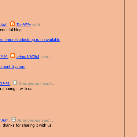
6 AM
,
Techilife
said...
utiful blog.....
temprofiledesktop is unavailable
9 PM
,
adam104064
said...
gement System
:50 PM
,
Anonymous
said...
 sharing it with us
n
24 AM
,
Anonymous
said...
 thanks for sharing it with us