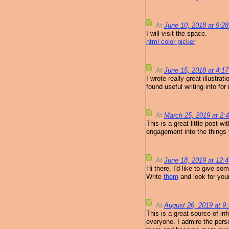
At
June 10, 2018 at 9:2
I will visit the space.
html color picker
At
June 15, 2018 at 4:1
I wrote really great illustr
found useful writing info for i
At
March 25, 2019 at 2
This is a great little post 
engagement into the things 
At
June 18, 2019 at 12
Hi there. I'd like to give s
Write
them
and look for your
At
August 26, 2019 at 
This is a great source of in
everyone. I admire the pers