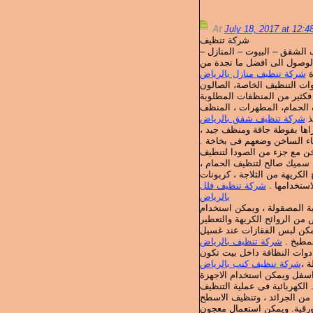
At
July 18, 2017 at 12:
شركة تنظيف
ف الشقق – البيوت – المنازل
الوصول الى افضل ما تجدة من
ة
شركة تنظيف منازل بالرياض
وات التنظيف الخاصة، الصالون
فكثير من المنظفات المطلوبة
 الحمام، المطهرات ، المنظف
فذ
شركة تنظيف شقق بالرياض
جازاها بفوطة جافة ومنظف جيد
الماء الساخن وضعهم فى بخاخة
اخن مع جزء من الصودا لتنطيف
جون سميك صالح لتنظيف الحمام
كريهة من الثلاجة ، كربونات
 لاستخدامها
شركة تنظيف فلل
بالرياض
ة المصقولة ، ويمكن استخدام
يمكن لبس الفقازات عند غسيل
المطبخ
شركة تنظيف بالرياض
ادوات النظافة داخل بيت تكون
هلة
شركة تنظيف كنب بالرياض
اسفل ويمكن استخدام الاجهزة
الكهربائية فى عملية التنظيف
من الجرائد ، وتنظيف الاسطح
ورقية. ويمكن استعمال معجون