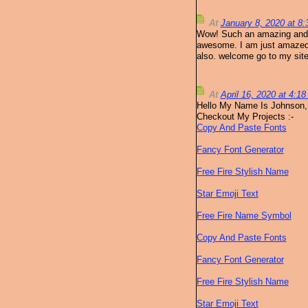
At
January 8, 2020 at 8
Wow! Such an amazing and hel
awesome. I am just amazed. I
also. welcome go to my sit
At
April 16, 2020 at 4:1
Hello My Name Is Johnson,
Checkout My Projects :-
Copy And Paste Fonts
Fancy Font Generator
Free Fire Stylish Name
Star Emoji Text
Free Fire Name Symbol
Copy And Paste Fonts
Fancy Font Generator
Free Fire Stylish Name
Star Emoji Text