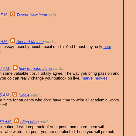
8 PM
,
Teresa Halminton
said...
7 AM
,
Richard Majece
said...
ation essay recently about social media. And I must say, only
here
I
t.
:47 AM
,
how to make slime
said...
with some valuable tips. I totally agree. The way you bring passion and
you do can really change your outlook on live.
marvel movies
:45 AM
,
Nicole
said...
ome hints for students who don't have time to write all academic works.
self.
9:39 AM
,
hằng hằng
said...
formation, I will keep track of your posts and share them with
on who wrote this post, you are so talented, hope you will promote