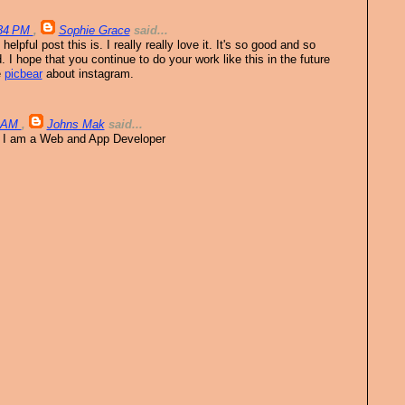
:34 PM
,
Sophie Grace
said...
pful post this is. I really really love it. It's so good and so
 hope that you continue to do your work like this in the future
e
picbear
about instagram.
8 AM
,
Johns Mak
said...
 I am a Web and App Developer