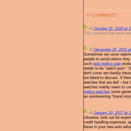
97 COMMENTS:
At
October 15, 2010 at 
This comment has been remo
At
December 25, 2016 a
Sometimes we cover watche
people to avoid unless they 
such
rado replica sale
produc
needs to be "watch porn." 
don't cover are frankly thos
too bland to discuss. If ther
watches that are dull – but
watches mainly seem to com
replica watches
some generic
an uninteresting "brand stor
At
January 19, 2017 at 
Likewise, look out for expe
credit handling expenses, a
these in your new auto adva