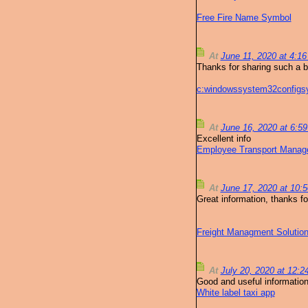
Free Fire Name Symbol
At
June 11, 2020 at 4:1
Thanks for sharing such a bea
c:windowssystem32configsys
At
June 16, 2020 at 6:5
Excellent info
Employee Transport Mana
At
June 17, 2020 at 10
Great information, thanks for
Freight Managment Solutio
At
July 20, 2020 at 12:
Good and useful information,
White label taxi app