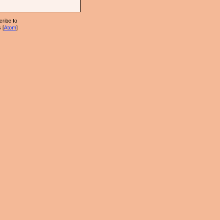
ribe to
 [
Atom
]