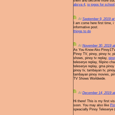
them and become more succ
abcya 4
,
io jogos for school
At
September 9, 2019 a
I am come here first time, i 
informative post.
things to do
At
November 30, 2019 a
As You Know Ako Pinoy1TV 
Pinoy TV, pinoy, pinoy tv, 
shows, pinoy tv replay,
pino
teleserye replay, filipino c
teleserye replay, gma pinoy 
pinoy tv, tambayan tv, pinoy
tambayan pinoy movies, pi
TV Shows Worldwide.
At
December 14, 2019 a
Hi there! This is my first v
soon. You may also like
Pin
speacially Pinoy Teleserye 