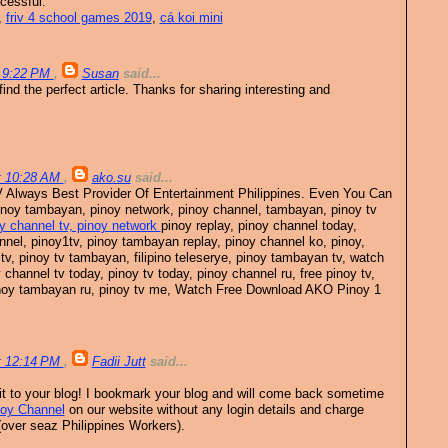
essful.
,
friv 4 school games 2019
,
cá koi mini
t 9:22 PM
,
Susan
said...
find the perfect article. Thanks for sharing interesting and
t 10:28 AM
,
ako.su
said...
Always Best Provider Of Entertainment Philippines. Even You Can
pinoy tambayan, pinoy network, pinoy channel, tambayan, pinoy tv
y channel tv, pinoy network
pinoy replay, pinoy channel today,
hannel, pinoy1tv, pinoy tambayan replay, pinoy channel ko, pinoy,
tv, pinoy tv tambayan, filipino teleserye, pinoy tambayan tv, watch
 channel tv today, pinoy tv today, pinoy channel ru, free pinoy tv,
noy tambayan ru, pinoy tv me, Watch Free Download AKO Pinoy 1
t 12:14 PM
,
Fadii Jutt
said...
isit to your blog! I bookmark your blog and will come back sometime
oy Channel
on our website without any login details and charge
(over seaz Philippines Workers).