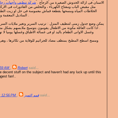
الاسنان فى ازالة الخدوش الصغيرة من الزجاج .
شركة تنظيف واجهات زجاج
مثل مقبض الباب ومفتاح الكهرباء ، والتخلص من القاذورات فى الارك
الخلاطات المياه ومسحها بقطعة قماش مغموسة فى خل او زيت الطعا
المناديل المعقمة ومسح منطقة الدش والمرحاض .
يمكن وضع جدول زمنى لتنظيف المنزل : ترتيب السرير وتغير ملايات السر
اذا كانت العائلة مكونة من الاطفال يقومون بتوسيخ ملابسهم بشكل متكرر فيجب تنظيف البقع سريعا .
وغسل الاوانى الطعام باليد او فى غسالة الاطباق وغسلها يوميا لا 
ومسح اسطح المطبخ بمنظف مضاد للجراثيم للوقاية من تكاثرها ، وهى
 .
4:59 AM
,
Robert
said...
 decent stuff on the subject and haven't had any luck up until this
gest fan!..
t 12:56 PM
,
قمم التميز
said...