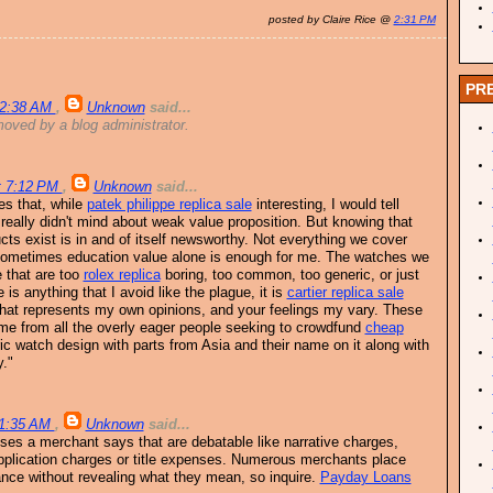
posted by Claire Rice @
2:31 PM
PR
12:38 AM
,
Unknown
said...
ved by a blog administrator.
t 7:12 PM
,
Unknown
said...
s that, while
patek philippe replica sale
interesting, I would tell
really didn't mind about weak value proposition. But knowing that
ts exist is in and of itself newsworthy. Not everything we cover
Sometimes education value alone is enough for me. The watches we
e that are too
rolex replica
boring, too common, too generic, or just
e is anything that I avoid like the plague, it is
cartier replica sale
 that represents my own opinions, and your feelings my vary. These
e from all the overly eager people seeking to crowdfund
cheap
 watch design with parts from Asia and their name on it along with
y."
11:35 AM
,
Unknown
said...
nses a merchant says that are debatable like narrative charges,
pplication charges or title expenses. Numerous merchants place
nce without revealing what they mean, so inquire.
Payday Loans