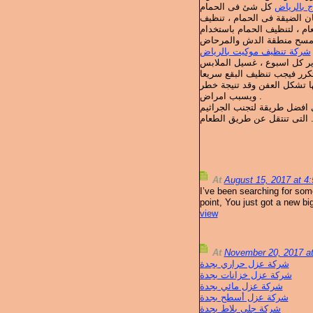
 بالرياض
كل شئ فى الحمام
ان الضيقة فى الحمام ، تنظيف
م ، لتنظيف الحمام باستخدام
شركة تنظيف موكيت بالرياض
ير كل اسبوع ، غسيل الملابس
نها تشكل العفن وقد تنيجة خطر
ويسبب امراض .
 افضل طريقة لتجنب الجراثيم
التى تنتقل عن طريق الطعام
At
August 15, 2017 at 
I’ve been searching for some
point, You just got a new big
view
At
November 20, 2017 a
شركة عزل حراري بجدة
شركة عزل خزانات بجدة
شركة عزل مائي بجدة
شركة عزل أسطح بجدة
شركة جلى بلاط بجدة